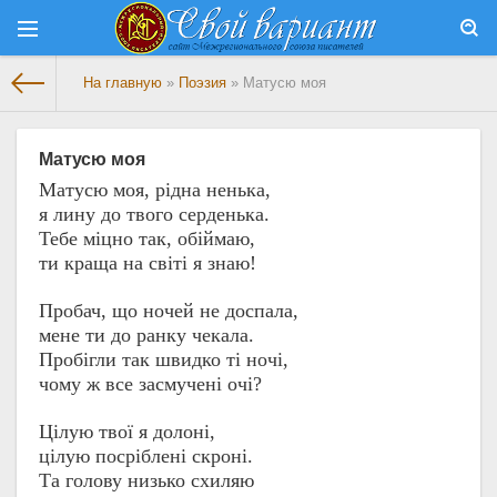
На главную
»
Поэзия
» Матусю моя
Матусю моя
Матусю моя, рідна ненька,
я лину до твого серденька.
Тебе міцно так, обіймаю,
ти краща на світі я знаю!
Пробач, що ночей не доспала,
мене ти до ранку чекала.
Пробігли так швидко ті ночі,
чому ж все засмучені очі?
Цілую твої я долоні,
цілую посріблені скроні.
Та голову низько схиляю