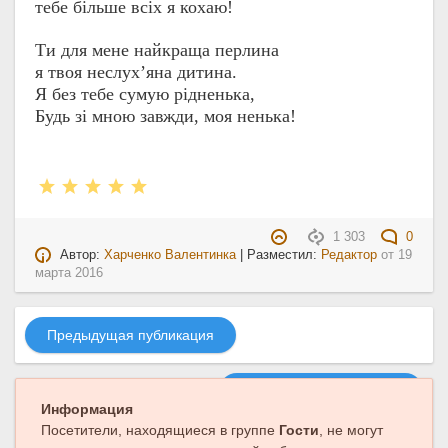
тебе більше всіх я кохаю!
Ти для мене найкраща перлина
я твоя неслух’яна дитина.
Я без тебе сумую рідненька,
Будь зі мною завжди, моя ненька!
1 303
0
Автор:
Харченко Валентинка
| Разместил:
Редактор
от
19
марта 2016
Предыдущая публикация
Следующая публикация
Информация
Посетители, находящиеся в группе
Гости
, не могут