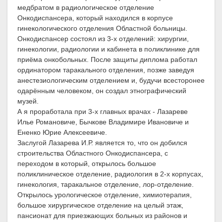
медбратом в радиологическое отделение
Онкодиспансера, который находился в корпусе
гинекологического отделения Областной больницы.
Онкодиспансер состоял из 3-х отделений: хирургии,
гинекологии, радиологии и кабинета в поликлинике для
приёма онкобольных. После защиты диплома работал
ординатором таракального отделения, позже заведуя
анестезиологическим отделением и, будучи всесторонее
одарённым человеком, он создал этнографический
музей.
А я проработала при 3-х главных врачах - Лазареве
Илье Романовиче, Бычкове Владимире Ивановиче и
Ененко Юрие Алексеевиче.
Заслугой Лазарева И.Р. является то, что он добился
строительства Областного Онкодиспансера, с
переходом в который, открылось большое
поликлиническое отделение, радиология в 2-х корпусах,
гинекология, таракальное отделение, лор-отделение.
Открылось урологическое отделение, химиотерапия,
большое хирургическое отделение на целый этаж,
пансионат для приезжающих больных из районов и