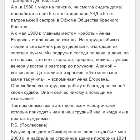
трагедией для нас всех.
А я, в 1980 г. уйдя на пенсию, не смогла сидеть дома:
проработала ещё 5 лет в стационаре УВД и 5 лет
патронажной сестрой в Обкоме Общества Красного
Креста».
А с мая 1990 г. главным местом «работы» Анны
Егоровны стала дача на камнях. Но у трудолюбивых
людей и «на камнях растут деревья», благодаря их
золотым рукам. Мы подруги и соседи по даче, а дача, по
её словам,- это воля, простор, природа, тишина, лунные
вечера у костра и разговор до полуночи. А зимой –
вышивание. Да как чисто и красиво. «Это меня моя
мама так учила», – вспоминает Анна Егоровна.
Она любила свою трудную работу и благодарна за неё
своей судьбе. Она и сейчас никому в помощи не
отказывает.
Так поклонимся же в этот день всем «сестричкам»,
которые приходят к нам в наш трудный час, и когда мы в
них так нуждаемся.
P.S. (Послесовие).
Будучи проездом в Симферополе, волею судьбы 7 мая
2003 г., я набрела на старинное здание постройки 1834