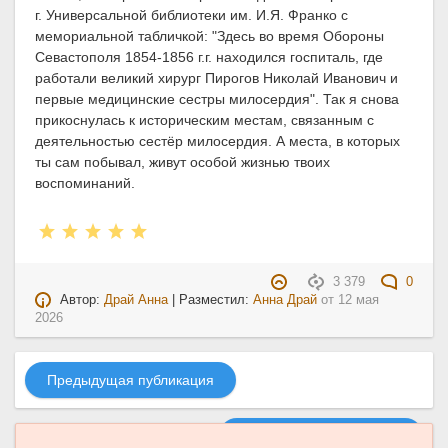
г. Универсальной библиотеки им. И.Я. Франко с
мемориальной табличкой: "Здесь во время Обороны
Севастополя 1854-1856 г.г. находился госпиталь, где
работали великий хирург Пирогов Николай Иванович и
первые медицинские сестры милосердия". Так я снова
прикоснулась к историческим местам, связанным с
деятельностью сестёр милосердия. А места, в которых
ты сам побывал, живут особой жизнью твоих
воспоминаний.
3 379
0
Автор:
Драй Анна
| Разместил:
Анна Драй
от
12 мая
2026
Предыдущая публикация
Следующая публикация