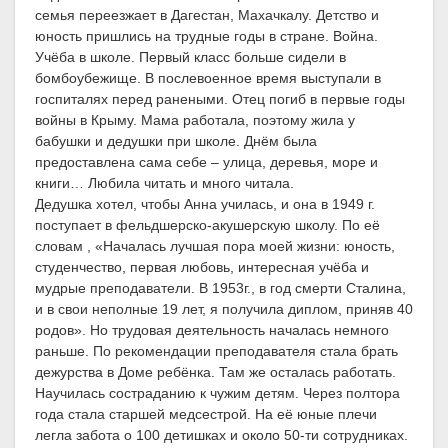
семья переезжает в Дагестан, Махачкалу. Детство и
юность пришлись на трудные годы в стране. Война.
Учёба в школе. Первый класс больше сидели в
бомбоубежище. В послевоенное время выступали в
госпиталях перед ранеными. Отец погиб в первые годы
войны в Крыму. Мама работала, поэтому жила у
бабушки и дедушки при школе. Днём была
предоставлена сама себе – улица, деревья, море и
книги… Любила читать и много читала.
Дедушка хотел, чтобы Анна училась, и она в 1949 г.
поступает в фельдшерско-акушерскую школу. По её
словам , «Началась лучшая пора моей жизни: юность,
студенчество, первая любовь, интересная учёба и
мудрые преподаватели. В 1953г., в год смерти Сталина,
и в свои неполные 19 лет, я получила диплом, приняв 40
родов». Но трудовая деятельность началась немного
раньше. По рекомендации преподавателя стала брать
дежурства в Доме ребёнка. Там же осталась работать.
Научилась состраданию к чужим детям. Через полтора
года стала старшей медсестрой. На её юные плечи
легла забота о 100 детишках и около 50-ти сотрудниках.