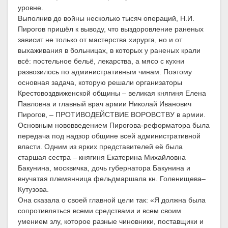
уровне.
Выполнив до войны несколько тысяч операций, Н.И.
Пирогов пришёл к выводу, что выздоровление раненых
зависит не только от мастерства хирурга, но и от
выхаживания в больницах, в которых у раненых крали
всё: постельное бельё, лекарства, а мясо с кухни
развозилось по административным чинам. Поэтому
основная задача, которую решали организаторы
Крестовоздвиженской общины – великая княгиня Елена
Павловна и главный врач армии Николай Иванович
Пирогов, – ПРОТИВОДЕЙСТВИЕ ВОРОВСТВУ в армии.
Основным нововведением Пирогова-реформатора была
передача под надзор общине всей административной
власти. Одним из ярких представителей её была
старшая сестра – княгиня Екатерина Михайловна
Бакунина, москвичка, дочь губернатора Бакунина и
внучатая племянница фельдмаршала кн. Голенищева–
Кутузова.
Она сказала о своей главной цели так: «Я должна была
сопротивляться всеми средствами и всем своим
умением злу, которое разные чиновники, поставщики и