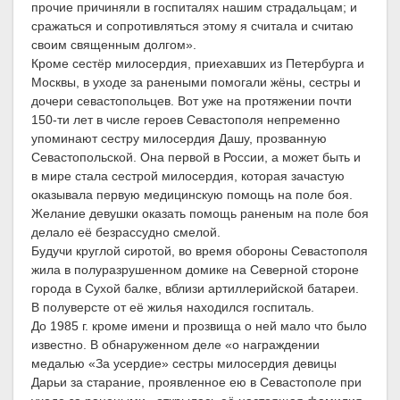
прочие причиняли в госпиталях нашим страдальцам; и
сражаться и сопротивляться этому я считала и считаю
своим священным долгом».
Кроме сестёр милосердия, приехавших из Петербурга и
Москвы, в уходе за ранеными помогали жёны, сестры и
дочери севастопольцев. Вот уже на протяжении почти
150-ти лет в числе героев Севастополя непременно
упоминают сестру милосердия Дашу, прозванную
Севастопольской. Она первой в России, а может быть и
в мире стала сестрой милосердия, которая зачастую
оказывала первую медицинскую помощь на поле боя.
Желание девушки оказать помощь раненым на поле боя
делало её безрассудно смелой.
Будучи круглой сиротой, во время обороны Севастополя
жила в полуразрушенном домике на Северной стороне
города в Сухой балке, вблизи артиллерийской батареи.
В полуверсте от её жилья находился госпиталь.
До 1985 г. кроме имени и прозвища о ней мало что было
известно. В обнаруженном деле «о награждении
медалью «За усердие» сестры милосердия девицы
Дарьи за старание, проявленное ею в Севастополе при