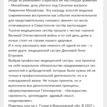
уходе за ранеными» открылась её настоящая фамилия
– Михайлова, дочь убитого под Синопом матроса
Лаврентия Михайлова. Эту награду золотой медалью
современники восприняли как событие исключительное
для представительниц «низшего звания» из числа
отличившихся в Севастополе сестёр милосердия.
Тысячи медицинских сестёр прошли с честью горнило
Великой Отечественной войны и по сей день днём и
ночью стоят на страже нашего здоровья.
И я хочу рассказать вам немного об одной из них – о
моём друге, медицинской сестре Дихновой Анне
Егоровне.
Выбрав профессию медицинской сестры, она приняла
на себя моральное обязательство придерживаться тех
ценностей и добродетелей, которые были нужны ей не
только в профессиональной деятельности, но и в
повседневной жизни. Не только приняла, но и
выполняла все деонтологические принципы,
сформулированные Гиппократом - «бескорыстие,
скромность, целомудрие, здравый смысл,
хладнокровие».
Родилась она на х. Голом в Воронежской обл. В 1937 г.