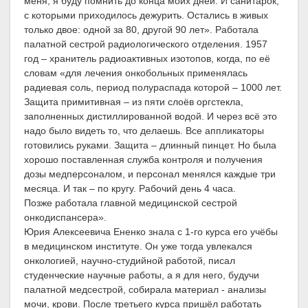
меня, я буду помнить до конца моих дней. И санитарок,
с которыми приходилось дежурить. Остались в живых
только двое: одной за 80, другой 90 лет». Работала
палатной сестрой радиологического отделения. 1957
год – хранитель радиоактивных изотопов, когда, по её
словам «для лечения онкобольных применялась
радиевая соль, период полураспада которой – 1000 лет.
Защита примитивная – из пяти слоёв оргстекла,
заполненных дистиллированной водой. И через всё это
надо было видеть то, что делаешь. Все аппликаторы
готовились руками. Защита – длинный пинцет. Но была
хорошо поставленная служба контроля и получения
дозы медперсоналом, и персонал менялся каждые три
месяца. И так – по кругу. Рабочий день 4 часа.
Позже работала главной медицинской сестрой
онкодиспансера».
Юрия Алексеевича Ененко знала с 1-го курса его учёбы
в медицинском институте. Он уже тогда увлекался
онкологией, научно-студийной работой, писал
студенческие научные работы, а я для него, будучи
палатной медсестрой, собирала материал - анализы
мочи, крови. После третьего курса пришёл работать