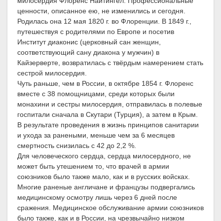
милосердия Флоренс Найтингел. Профессиональные
ценности, описанное ею, не изменились и сегодня.
Родилась она 12 мая 1820 г. во Флоренции. В 1849 г.,
путешествуя с родителями по Европе и посетив
Институт диаконис (церковный сан женщин,
соответствующий сану диакона у мужчин) в
Кайзерверте, возвратилась с твёрдым намерением стать
сестрой милосердия.
Чуть раньше, чем в России, в октябре 1854 г. Флоренс
вместе с 38 помощницами, среди которых были
монахини и сестры милосердия, отправилась в полевые
госпитали сначала в Скутари (Турция), а затем в Крым.
В результате проведения в жизнь принципов санитарии
и ухода за ранеными, меньше чем за 6 месяцев
смертность снизилась с 42 до 2,2 %.
Для человеческого сердца, сердца милосердного, не
может быть утешением то, что врачей в армии
союзников было также мало, как и в русских войсках.
Многие раненые англичане и французы подвергались
медицинскому осмотру лишь через 6 дней после
сражения. Медицинское обслуживание армии союзников
было также, как и в России, на чрезвычайно низком