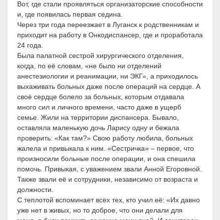
Вот, где стали проявляться организаторские способности
и, где появилась первая седина.
Через три года переезжает в Луганск к родственникам и
приходит на работу в Онкодиспансер, где и проработала
24 года.
Была палатной сестрой хирургического отделения,
когда, по её словам, «не было ни отделений
анестезиологии и реанимации, ни ЭКГ», а приходилось
выхаживать больных даже после операций на сердце. А
своё сердце болело за больных, которым отдавала
много сил и личного времени, часто даже в ущерб
семье. Жили на территории диспансера. Бывало,
оставляла маленькую дочь Ларису одну и бежала
проверить: «Как там?» Свою работу любила, больных
жалела и привыкала к ним. «Сестричка» – первое, что
произносили больные после операции, и она спешила
помочь. Привыкая, с уважением звали Анной Егоровной.
Также звали её и сотрудники, независимо от возраста и
должности.
С теплотой вспоминает всех тех, кто учил её: «Их давно
уже нет в живых, но то доброе, что они делали для