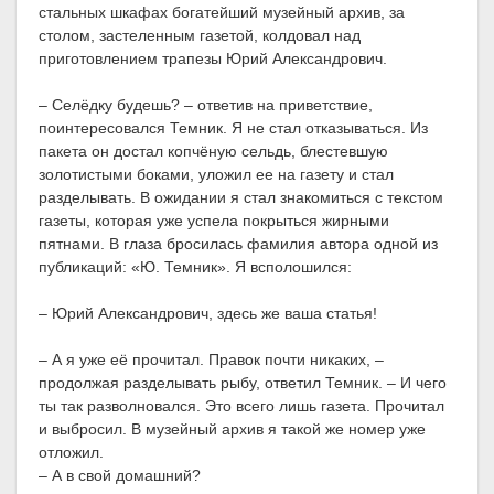
стальных шкафах богатейший музейный архив, за
столом, застеленным газетой, колдовал над
приготовлением трапезы Юрий Александрович.
– Селёдку будешь? – ответив на приветствие,
поинтересовался Темник. Я не стал отказываться. Из
пакета он достал копчёную сельдь, блестевшую
золотистыми боками, уложил ее на газету и стал
разделывать. В ожидании я стал знакомиться с текстом
газеты, которая уже успела покрыться жирными
пятнами. В глаза бросилась фамилия автора одной из
публикаций: «Ю. Темник». Я всполошился:
– Юрий Александрович, здесь же ваша статья!
– А я уже её прочитал. Правок почти никаких, –
продолжая разделывать рыбу, ответил Темник. – И чего
ты так разволновался. Это всего лишь газета. Прочитал
и выбросил. В музейный архив я такой же номер уже
отложил.
– А в свой домашний?