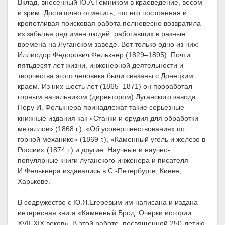
Вклад, внесенный Ю.А.Темником в краеведение, весом
и зрим. Достаточно отметить, что его постоянная и
кропотливая поисковая работа полновесно возвратила
из забытья ряд имен людей, работавших в разные
времена на Луганском заводе. Вот только одно из них:
Иллиодор Федорович Фелькнер (1829–1895). Почти
пятьдесят лет жизни, инженерной деятельности и
творчества этого человека были связаны с Донецким
краем. Из них шесть лет (1865–1871) он проработал
горным начальником (директором) Луганского завода.
Перу И. Фелькнера принадлежат такие серьезные
книжные издания как «Станки и орудия для обработки
металлов» (1868 г.), «Об усовершенствованиях по
горной механике» (1869 г.), «Каменный уголь и железо в
России» (1874 г.) и другие. Научные и научно-
популярные книги луганского инженера и писателя
И.Фелькнера издавались в С.-Петербурге, Киеве,
Харькове.
В содружестве с Ю.Я.Егеревым им написана и издана
интересная книга «Каменный Брод: Очерки истории
ХVII-XIX веков». В этой работе, посвященной 250-летию