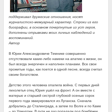
поддерживал дружеские отношения, носят
журналистско-мемуарный характер. Строки из его
биографии, в основном почерпнутые из уст героя,
дополнены отрывками моих личных наблюдений и
воспоминаний.
Автор
В Юрии Александровиче Темнике совершенно
отсутствовали какие-либо намеки на апатию к жизни, он
был всегда энергичен и наполнен планами. Все свои
прожитые годы, как поется в одной песне, всегда считал
своим богатством.
Детство этого человека опалила война. С первых дней
лихолетья отец Юрия ушёл на фронт. А он вместе с
матерью и старшей сестрой глубокой осенью сорок
первого года эвакуировался из Луганска. Сначала
добрались до Сталинграда, а затем по Волге и по Каме
– до Удмуртии. В пути не раз попадали под бомбёжки