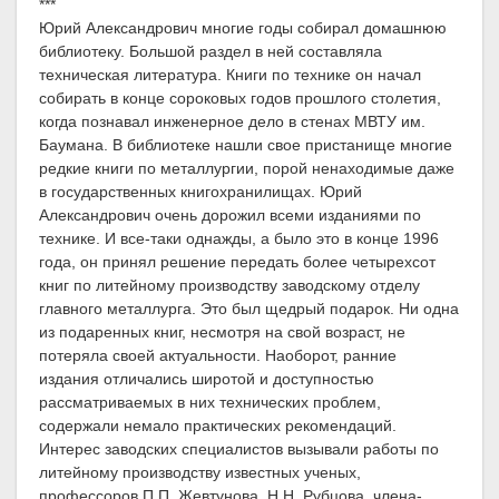
***
Юрий Александрович многие годы собирал домашнюю
библиотеку. Большой раздел в ней составляла
техническая литература. Книги по технике он начал
собирать в конце сороковых годов прошлого столетия,
когда познавал инженерное дело в стенах МВТУ им.
Баумана. В библиотеке нашли свое пристанище многие
редкие книги по металлургии, порой ненаходимые даже
в государственных книгохранилищах. Юрий
Александрович очень дорожил всеми изданиями по
технике. И все-таки однажды, а было это в конце 1996
года, он принял решение передать более четырехсот
книг по литейному производству заводскому отделу
главного металлурга. Это был щедрый подарок. Ни одна
из подаренных книг, несмотря на свой возраст, не
потеряла своей актуальности. Наоборот, ранние
издания отличались широтой и доступностью
рассматриваемых в них технических проблем,
содержали немало практических рекомендаций.
Интерес заводских специалистов вызывали работы по
литейному производству известных ученых,
профессоров П.П. Жевтунова, Н.Н. Рубцова, члена-