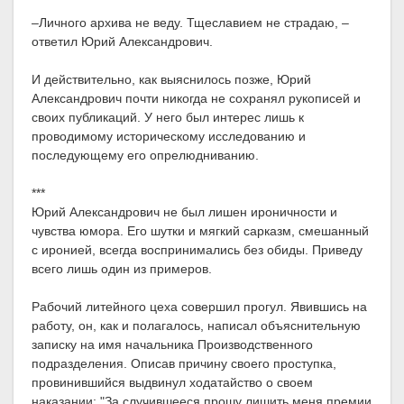
–Личного архива не веду. Тщеславием не страдаю, –
ответил Юрий Александрович.
И действительно, как выяснилось позже, Юрий
Александрович почти никогда не сохранял рукописей и
своих публикаций. У него был интерес лишь к
проводимому историческому исследованию и
последующему его опрелюдниванию.
***
Юрий Александрович не был лишен ироничности и
чувства юмора. Его шутки и мягкий сарказм, смешанный
с иронией, всегда воспринимались без обиды. Приведу
всего лишь один из примеров.
Рабочий литейного цеха совершил прогул. Явившись на
работу, он, как и полагалось, написал объяснительную
записку на имя начальника Производственного
подразделения. Описав причину своего проступка,
провинившийся выдвинул ходатайство о своем
наказании: "За случившееся прошу лишить меня премии