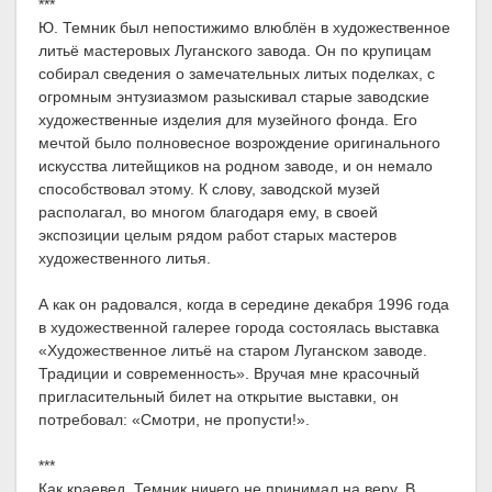
***
Ю. Темник был непостижимо влюблён в художественное
литьё мастеровых Луганского завода. Он по крупицам
собирал сведения о замечательных литых поделках, с
огромным энтузиазмом разыскивал старые заводские
художественные изделия для музейного фонда. Его
мечтой было полновесное возрождение оригинального
искусства литейщиков на родном заводе, и он немало
способствовал этому. К слову, заводской музей
располагал, во многом благодаря ему, в своей
экспозиции целым рядом работ старых мастеров
художественного литья.
А как он радовался, когда в середине декабря 1996 года
в художественной галерее города состоялась выставка
«Художественное литьё на старом Луганском заводе.
Традиции и современность». Вручая мне красочный
пригласительный билет на открытие выставки, он
потребовал: «Смотри, не пропусти!».
***
Как краевед, Темник ничего не принимал на веру. В