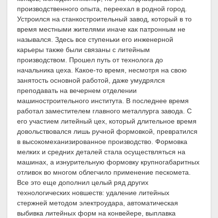
производственного опыта, переехал в родной город.
Устроился на станкостроительный завод, который в то
время местными жителями иначе как патронным не
назывался. Здесь все ступеньки его инженерной
карьеры также были связаны с литейным
производством. Прошел путь от технолога до
начальника цеха. Какое-то время, несмотря на свою
занятость основной работой, даже умудрялся
преподавать на вечернем отделении
машиностроительного института. В последнее время
работал заместителем главного металлурга завода. С
его участием литейный цех, который длительное время
довольствовался лишь ручной формовкой, превратился
в высокомеханизированное производство. Формовка
мелких и средних деталей стала осуществляться на
машинах, а изнурительную формовку крупногабаритных
отливок во многом облегчило применение пескомета.
Все это еще дополнил целый ряд других
технологических новшеств: удаление литейных
стержней методом электроудара, автоматическая
выбивка литейных форм на конвейере, выплавка