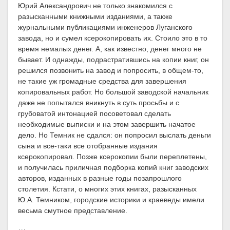
Юрий Александрович не только знакомился с
разысканными книжными изданиями, а также
журнальными публикациями инженеров Луганского
завода, но и сумел ксерокопировать их. Стоило это в то
время немалых денег. А, как известно, денег много не
бывает. И однажды, подрастратившись на копии книг, он
решился позвонить на завод и попросить, в общем-то,
не такие уж громадные средства для завершения
копировальных работ. Но большой заводской начальник
даже не попытался вникнуть в суть просьбы и с
грубоватой интонацией посоветовал сделать
необходимые выписки и на этом завершить начатое
дело. Но Темник не сдался: он попросил выслать деньги
сына и все-таки все отобранные издания
ксерокопировал. Позже ксерокопии были переплетены,
и получилась приличная подборка копий книг заводских
авторов, изданных в разные годы позапрошлого
столетия. Кстати, о многих этих книгах, разысканных
Ю.А. Темником, городские историки и краеведы имели
весьма смутное представление.