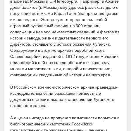
в архивах Москвы и С.-Петербурга. Например, в Архиве
древних актов (г. Москва) ему удалось разыскать дело о
получении потомками Карла Гаскойна причитающегося
им наследства. Этот документ представлял собой
огромный рукописный фолиант в 600 страниц,
содержащий немало неизвестных сведений и фактов из
истории завода, жизни и деятельности первого его
директора, стоявшего у истоков рождения Луганска.
Обнаружение в этом же архиве подробной карты
Славяносербии, изданной в 1812 году, и экономических
приложений к ней позволило обогатиться краеведу
многими малоизвестными, а порой и неизвестными,
фактическими сведениями об истории нашего края.
В Российском военно-историческом архиве краеведом-
исследователем были разысканы неизвестные
документы о строительстве и становлении Луганского
патронного завода.
А еще он никогда не пропускал возможности порыться в
библиографических картотеках Российской
государственной библиотеки (бывшей «Ленинке»).