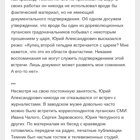
своих работах он никогда не использовал вроде бы
фактический материал, но не имеющий
документального подтверждения. Об одном досужем
утверждении, что вроде бы один из дореволюционных
луганских градоначальников побывал с некоторым
прошением у царя, Юрий Александрович высказался
резко: «Купец второй гильдии встречается с царем? Мне
кажется, что это из области фантастики. Никакие
воспоминания не могут служить подтверждением этой
встречи. Лишь документ может развеять мои сомнения.
А его-то нет».
***
Несмотря на свою постоянную занятость, Юрий
Александрович никогда не отказывался от встреч с
журналистами. В заводском музее довольно часто
можно было встретить корреспондентов луганских СМИ:
Ивана Чалого, Сергея Зарвовского, Юрия Чепурного и
других. По материалам их бесед с краеведом
готовились передачи на радио, печатные публикации.
Темник был частым гостем и телевизионных студий.