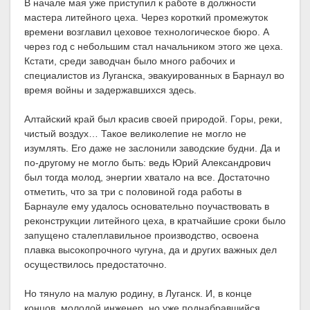
В начале мая уже приступил к работе в должности
мастера литейного цеха. Через короткий промежуток
времени возглавил цеховое технологическое бюро. А
через год с небольшим стал начальником этого же цеха.
Кстати, среди заводчан было много рабочих и
специалистов из Луганска, эвакуированных в Барнаул во
время войны и задержавшихся здесь.
Алтайский край был красив своей природой. Горы, реки,
чистый воздух… Такое великолепие не могло не
изумлять. Его даже не заслонили заводские будни. Да и
по-другому не могло быть: ведь Юрий Александрович
был тогда молод, энергии хватало на все. Достаточно
отметить, что за три с половиной года работы в
Барнауле ему удалось основательно поучаствовать в
реконструкции литейного цеха, в кратчайшие сроки было
запущено сталеплавильное производство, освоена
плавка высокопрочного чугуна, да и других важных дел
осуществилось предостаточно.
Но тянуло на малую родину, в Луганск. И, в конце
концов, молодой инженер, но уже поднабравшийся