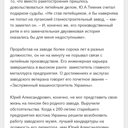
То, что вместо ракетостроения пришлось
довольствоваться литейным делом, Ю.А.Темник считал
подарком судьбы. «Не став литейщиком, я бы наверняка
не попал на луганский станкостроительный завод, – как-
то заметил он. – И, конечно же, его производственный
ритм и его замечательная двухвековая история
оказались бы для меня недоступными».
Проработав на заводе более сорока лет в разных
должностях, он ни на минуту не порывал связи с
литейным производством. Его инженерная карьера
завершилась в высоком ранге: заместитель главного
металлурга предприятия. О достижениях и заслугах
заводского ветерана говорит его почетное звание –
«Заслуженный машиностроитель Украины».
Юрий Александрович, конечно, не мог представить свою
жизнь на пенсии без родного завода. Выручили
обстоятельства. Когда к 200-летию старейшего
предприятия востока Украины решили возобновить
работу заводского музея, лучшей кандидатуры на
должность его директора, чем Юрий Александрович