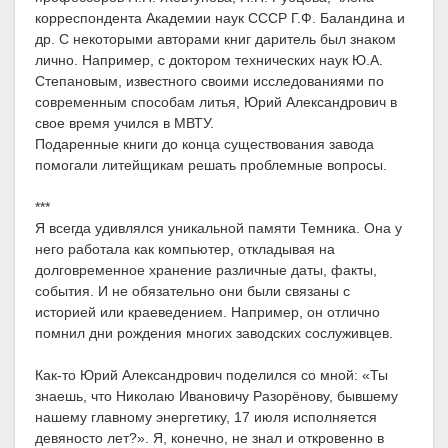
корреспондента Академии наук СССР Г.Ф. Баландина и
др. С некоторыми авторами книг даритель был знаком
лично. Например, с доктором технических наук Ю.А.
Степановым, известного своими исследованиями по
современным способам литья, Юрий Александрович в
свое время учился в МВТУ.
Подаренные книги до конца существования завода
помогали литейщикам решать проблемные вопросы.
***
Я всегда удивлялся уникальной памяти Темника. Она у
него работала как компьютер, откладывая на
долговременное хранение различные даты, факты,
события. И не обязательно они были связаны с
историей или краеведением. Например, он отлично
помнил дни рождения многих заводских сослуживцев.
Как-то Юрий Александрович поделился со мной: «Ты
знаешь, что Николаю Ивановичу Разорёнову, бывшему
нашему главному энергетику, 17 июля исполняется
девяносто лет?». Я, конечно, не знал и откровенно в