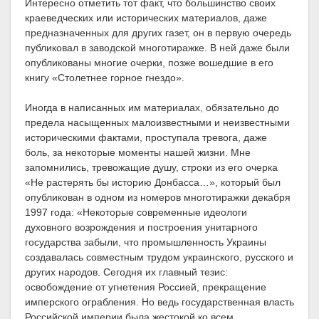
Интересно отметить тот факт, что большинство своих
краеведческих или исторических материалов, даже
предназначенных для других газет, он в первую очередь
публиковал в заводской многотиражке. В ней даже были
опубликованы многие очерки, позже вошедшие в его
книгу «Столетнее горное гнездо».
Иногда в написанных им материалах, обязательно до
предела насыщенных малоизвестными и неизвестными
историческими фактами, проступала тревога, даже
боль, за некоторые моменты нашей жизни. Мне
запомнились, тревожащие душу, строки из его очерка
«Не растерять бы историю Донбасса…», который был
опубликован в одном из номеров многотиражки декабря
1997 года: «Некоторые современные идеологи
духовного возрождения и построения унитарного
государства забыли, что промышленность Украины
создавалась совместным трудом украинского, русского и
других народов. Сегодня их главный тезис:
освобождение от угнетения Россией, прекращение
имперского ограбления. Но ведь государственная власть
Российской империи была жестокой ко всем