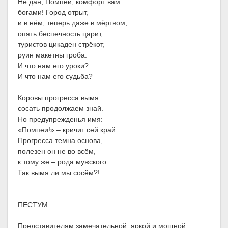
Не дан, Помпеи, комфорт вам
богами! Город отрыт,
и в нём, теперь даже в мёртвом,
опять беспечность царит,
туристов цикаден стрёкот,
руин макетны гроба.
И что нам его уроки?
И что нам его судьба?
Коровы прогресса вымя
сосать продолжаем знай.
Но предупрежденья имя:
«Помпеи!» – кричит сей край.
Прогресса темна основа,
полезен он не во всём,
к тому же – рода мужского.
Так вымя ли мы сосём?!
ПЕСТУМ
Представителям замечательной, яркой и мощной