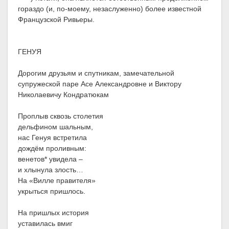
гораздо (и, по-моему, незаслуженно) более известной
Французской Ривьеры.
ГЕНУЯ
Дорогим друзьям и спутникам, замечательной
супружеской паре Асе Александровне и Виктору
Николаевичу Кондратюкам
Проплыв сквозь столетия
дельфином шальным,
нас Генуя встретила
дождём проливным:
венетов* увидела –
и хлынула злость…
На «Вилле правителя»
укрыться пришлось.
На пришлых история
уставилась вмиг