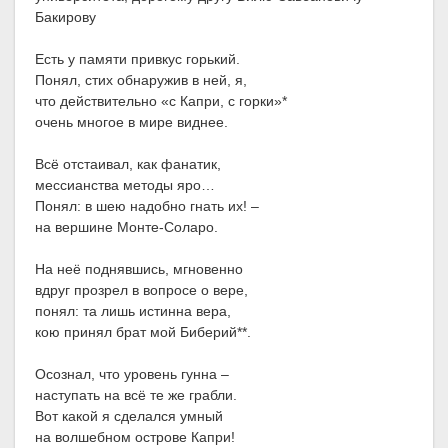
Бакирову
Есть у памяти привкус горький.
Понял, стих обнаружив в ней, я,
что действительно «с Капри, с горки»*
очень многое в мире виднее.
Всё отстаивал, как фанатик,
мессианства методы яро…
Понял: в шею надобно гнать их! –
на вершине Монте-Соларо.
На неё поднявшись, мгновенно
вдруг прозрел в вопросе о вере,
понял: та лишь истинна вера,
кою принял брат мой Биберий**.
Осознал, что уровень гунна –
наступать на всё те же грабли.
Вот какой я сделался умный
на волшебном острове Капри!