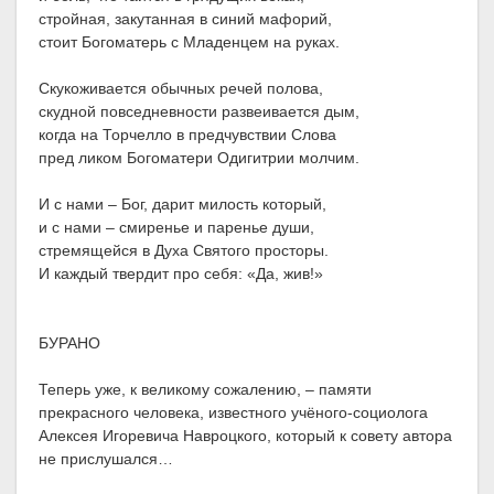
стройная, закутанная в синий мафорий,
стоит Богоматерь с Младенцем на руках.
Скукоживается обычных речей полова,
скудной повседневности развеивается дым,
когда на Торчелло в предчувствии Слова
пред ликом Богоматери Одигитрии молчим.
И с нами – Бог, дарит милость который,
и с нами – смиренье и паренье души,
стремящейся в Духа Святого просторы.
И каждый твердит про себя: «Да, жив!»
БУРАНО
Теперь уже, к великому сожалению, – памяти
прекрасного человека, известного учёного-социолога
Алексея Игоревича Навроцкого, который к совету автора
не прислушался…