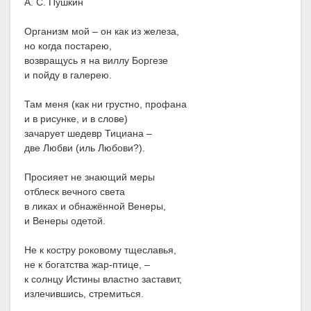
А. С. Пушкин
Организм мой – он как из железа,
но когда постарею,
возвращусь я на виллу Боргезе
и пойду в галерею.
Там меня (как ни грустно, профана
и в рисунке, и в слове)
зачарует шедевр Тициана –
две Любви (иль Любови?).
Просияет не знающий меры
отблеск вечного света
в ликах и обнажённой Венеры,
и Венеры одетой.
Не к костру роковому тщеславья,
не к богатства жар-птице, –
к солнцу Истины властно заставит,
излечившись, стремиться.