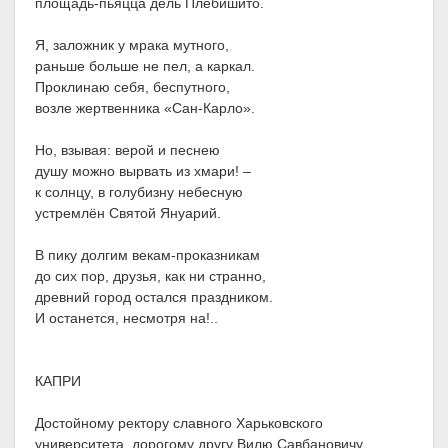
площадь-пьяцца дель Плебишито.
Я, заложник у мрака мутного,
раньше больше не пел, а каркал.
Проклинаю себя, беспутного,
возле жертвенника «Сан-Карло».
Но, взывая: верой и песнею
душу можно вырвать из хмари! –
к солнцу, в голубизну небесную
устремлён Святой Януарий.
В пику долгим векам-проказникам
до сих пор, друзья, как ни странно,
древний город остался праздником.
И останется, несмотря на!..
КАПРИ
Достойному ректору славного Харьковского
университета, дорогому другу Вилю Савбановичу