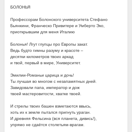
БОЛОНЬЯ
Профессорам Болонского университета Стефано
Бьянкини, Франческо Привитере и Умберто Эко,
приоткрывшим для меня Италию
Болонья! Лгут глупцы про Европы закат.
Ведь будто гимны разуму и красоте –
десятки километров твоих аркад
и твой, первый в мире, Университет.
Эмилии-Романьи царица и дочь!
Ты лучшая во многом с незапамятных дней.
Завидовали папа, император и дож
твоей мастеровитости, хватке твоей.
И стрелы твоих башен взметаются ввысь,
хоть их к земле пытался пригнуть ураган.
И древняя Фельсина (вся планета, дивись!),
упрямо не сдаётся столетьям-врагам.