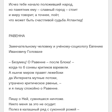
Исчез тебе начало положивший народ,
но памятник ему – славный город – стоит
и миру говорит, а точнее, поёт,
что может быть счастливой судьба Атлантид!
РАВЕННА
Замечательному человеку и учёному-социологу Евгению
Ивановичу Головахе
– Безумец! О Равенне – после Блока! –
когда-то б сонмы критиков взревели.
А нынче миром правят лежебоки
да Интернета мутные потоки,
утрачено критическое рвенье, –
и я пишу спокойно о Равенне.
Пишу о Ней, сумняшеся ничтоже.
Никто меня за это не осудит.
Полез в калашный ряд с суконной рожей –