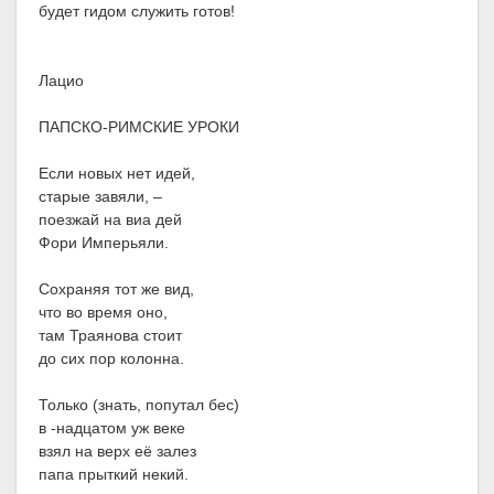
будет гидом служить готов!
Лацио
ПАПСКО-РИМСКИЕ УРОКИ
Если новых нет идей,
старые завяли, –
поезжай на виа дей
Фори Имперьяли.
Сохраняя тот же вид,
что во время оно,
там Траянова стоит
до сих пор колонна.
Только (знать, попутал бес)
в -надцатом уж веке
взял на верх её залез
папа прыткий некий.