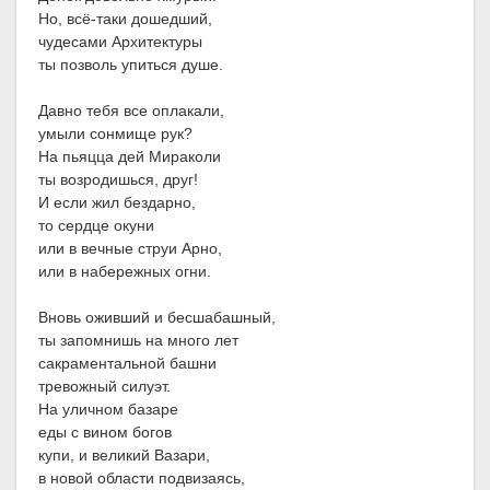
Но, всё-таки дошедший,
чудесами Архитектуры
ты позволь упиться душе.
Давно тебя все оплакали,
умыли сонмище рук?
На пьяцца дей Мираколи
ты возродишься, друг!
И если жил бездарно,
то сердце окуни
или в вечные струи Арно,
или в набережных огни.
Вновь оживший и бесшабашный,
ты запомнишь на много лет
сакраментальной башни
тревожный силуэт.
На уличном базаре
еды с вином богов
купи, и великий Вазари,
в новой области подвизаясь,