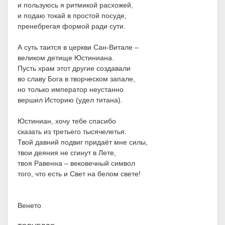
и пользуюсь я ритмикой расхожей,
и подаю токай в простой посуде,
пренебрегая формой ради сути.
А суть таится в церкви Сан-Витале –
великом детище Юстиниана.
Пусть храм этот другие создавали
во славу Бога в творческом запале,
но только император неустанно
вершил Историю (удел титана).
Юстиниан, хочу тебе спасибо
сказать из третьего тысячелетья.
Твой давний подвиг придаёт мне силы,
твои деяния не сгинут в Лете,
твоя Равенна – вековечный символ
того, что есть и Свет на белом свете!
Венето