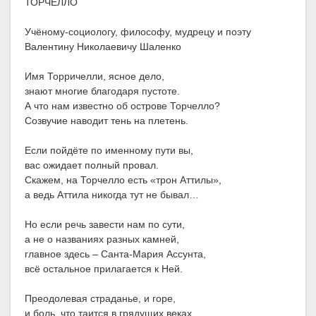
ТОРЧЕЛЛО
Учёному-социологу, философу, мудрецу и поэту
Валентину Николаевичу Шаленко
Имя Торричелли, ясное дело,
знают многие благодаря пустоте.
А что нам известно об острове Торчелло?
Созвучие наводит тень на плетень.
Если пойдёте по именному пути вы,
вас ожидает полный провал.
Скажем, на Торчелло есть «трон Аттилы»,
а ведь Аттила никогда тут не бывал…
Но если речь завести нам по сути,
а не о названиях разных камней,
главное здесь – Санта-Мария Ассунта,
всё остальное прилагается к Ней.
Преодолевая страданье, и горе,
и боль, что таится в грядущих веках,