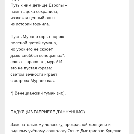
Путь к ним детище Европы –
память цеха сохранила,
извлекая ценный опыт
из истории горнила.
Пусть Мурано скрыт порою
пеленой густой тумана,
но урок его не скроет
даже «неббья венецьяна»*:
слава – право же, мура! И
это не пустая фраза:
светом вечности играет
с острова Мурано ваза…
__________
*) Венецианский туман (ит.).
ПАДУЯ (ИЗ ГАБРИЕЛЕ Д’АННУНЦИО)
Замечательному человеку, прекрасной женщине и
видному учёному-социологу Ольге Дмитриевне Куценко