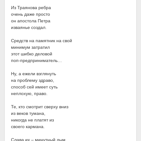
Из Траянова ребра
очень даже просто
он апостола Петра
изваянье создал.
Средств на памятник на свой
минимум затратил
этот шибко деловой
поп-предприниматель…
Ну, а ежели взглянуть
на проблему здраво,
способ сей имеет суть
неплохую, право.
Те, кто смотрит сверху вниз
из веков тумана,
никогда не платят из
своего кармана.
Слава их – минутный дым,