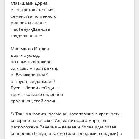
глазищами Дориа
с портретов стенных:
семейства почтенного
ряд ликов анфас.
Так Генуя-Дженова
глядела на нас.
Мне много Италия
дарила услад,
но память оставила
заглавным твой взгляд,
о, Великолепная**,
о, грустный дельфин!
Руси – белой лебеди –
тоске, болью слепленной,
сродни он, твой сплин.
__________
*) Так назывались племена, населявшие в древности
северное побережье Адриатического моря, где
расположена Венеция – вечная и более удачливая
соперница Генуи, и так же (или венедами, вендами) в