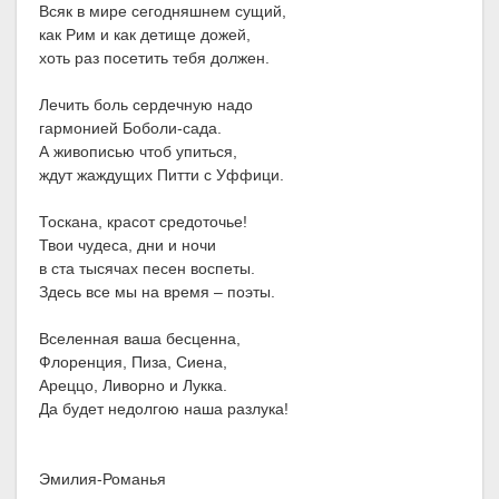
Всяк в мире сегодняшнем сущий,
как Рим и как детище дожей,
хоть раз посетить тебя должен.
Лечить боль сердечную надо
гармонией Боболи-сада.
А живописью чтоб упиться,
ждут жаждущих Питти с Уффици.
Тоскана, красот средоточье!
Твои чудеса, дни и ночи
в ста тысячах песен воспеты.
Здесь все мы на время – поэты.
Вселенная ваша бесценна,
Флоренция, Пиза, Сиена,
Ареццо, Ливорно и Лукка.
Да будет недолгою наша разлука!
Эмилия-Романья