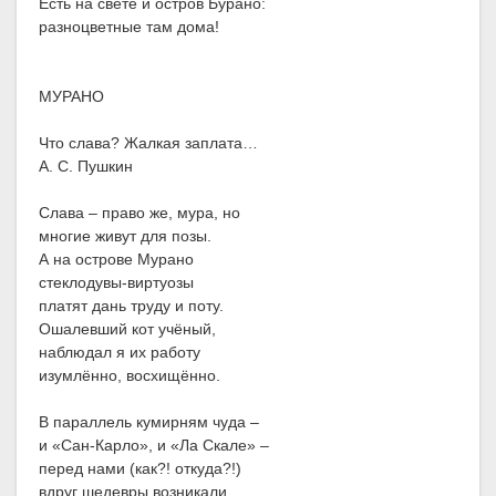
Есть на свете и остров Бурано:
разноцветные там дома!
МУРАНО
Что слава? Жалкая заплата…
А. С. Пушкин
Слава – право же, мура, но
многие живут для позы.
А на острове Мурано
стеклодувы-виртуозы
платят дань труду и поту.
Ошалевший кот учёный,
наблюдал я их работу
изумлённо, восхищённо.
В параллель кумирням чуда –
и «Сан-Карло», и «Ла Скале» –
перед нами (как?! откуда?!)
вдруг шедевры возникали.