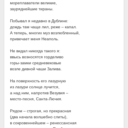
мореплаватели великие,
зауряднейшие тираны.
Побывал я недавно в Дублине:
дождь там чаще лил, реже – капал.
А теперь, многих муз возлюбленный,
привечает меня Неаполь.
Не видал никогда такого я:
ввысь возносятся горделиво
горы-замки средневековые
возле дивной чаши Залива.
На поверхность его лазурную
из лазури солнце лучится,
а над ним, напротив Везувия –
место-песня, Санта-Лючия.
Рядом – строгая, но прекрасная
(два начала волшебно слиты),
в сокровеннейшем – ренессансная