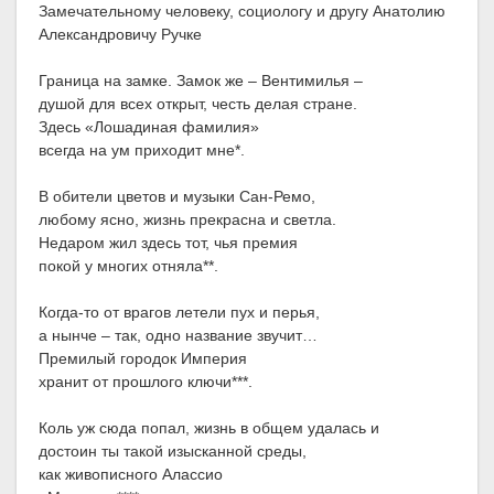
Замечательному человеку, социологу и другу Анатолию
Александровичу Ручке
Граница на замке. Замок же – Вентимилья –
душой для всех открыт, честь делая стране.
Здесь «Лошадиная фамилия»
всегда на ум приходит мне*.
В обители цветов и музыки Сан-Ремо,
любому ясно, жизнь прекрасна и светла.
Недаром жил здесь тот, чья премия
покой у многих отняла**.
Когда-то от врагов летели пух и перья,
а нынче – так, одно название звучит…
Премилый городок Империя
хранит от прошлого ключи***.
Коль уж сюда попал, жизнь в общем удалась и
достоин ты такой изысканной среды,
как живописного Алассио