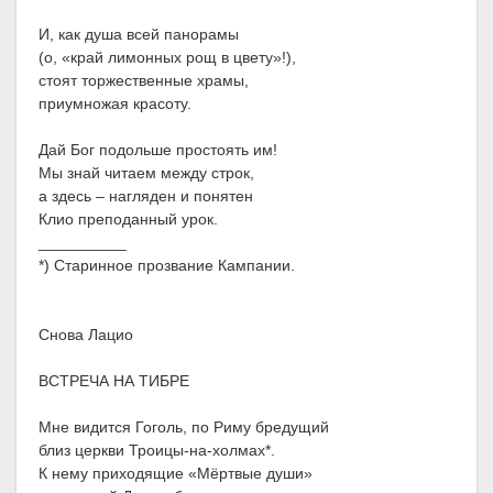
И, как душа всей панорамы
(о, «край лимонных рощ в цвету»!),
стоят торжественные храмы,
приумножая красоту.
Дай Бог подольше простоять им!
Мы знай читаем между строк,
а здесь – нагляден и понятен
Клио преподанный урок.
__________
*) Старинное прозвание Кампании.
Снова Лацио
ВСТРЕЧА НА ТИБРЕ
Мне видится Гоголь, по Риму бредущий
близ церкви Троицы-на-холмах*.
К нему приходящие «Мёртвые души»