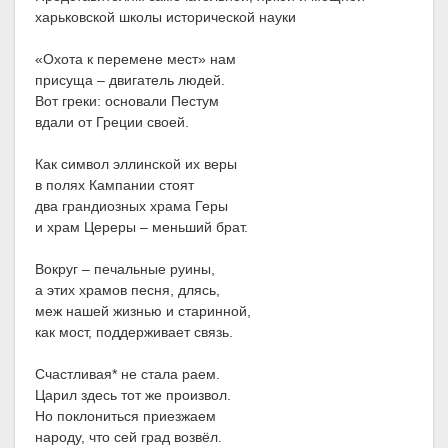
харьковской школы исторической науки
«Охота к перемене мест» нам
присуща – двигатель людей.
Вот греки: основали Пестум
вдали от Греции своей.
Как символ эллинской их веры
в полях Кампании стоят
два грандиозных храма Геры
и храм Цереры – меньший брат.
Вокруг – печальные руины,
а этих храмов песня, длясь,
меж нашей жизнью и старинной,
как мост, поддерживает связь.
Счастливая* не стала раем.
Царил здесь тот же произвол.
Но поклониться приезжаем
народу, что сей град возвёл.