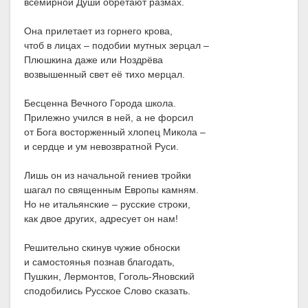
всемирной Души обретают размах.
Она прилетает из горнего крова,
чтоб в лицах – подобии мутных зерцал –
Плюшкина даже или Ноздрёва
возвышенный свет её тихо мерцал.
Бесценна Вечного Города школа.
Прилежно учился в ней, а не форсил
от Бога восторженный хлопец Микола –
и сердце и ум невозвратной Руси.
Лишь он из начальной гениев тройки
шагал по священным Европы камням.
Но не итальянские – русские строки,
как двое других, адресует он нам!
Решительно скинув чужие обноски
и самостоянья познав благодать,
Пушкин, Лермонтов, Гоголь-Яновский
сподобились Русское Слово сказать.