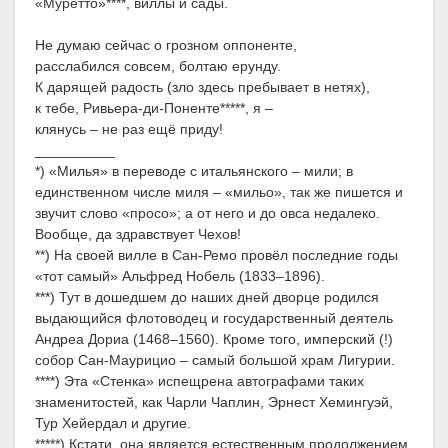
«Муретто»****, виллы и сады.
Не думаю сейчас о грозном оппоненте,
расслабился совсем, болтаю ерунду.
К дарящей радость (зло здесь пребывает в нетях),
к тебе, Ривьера-ди-Поненте*****, я –
клянусь – не раз ещё приду!
__________
*) «Милья» в переводе с итальянского – мили; в
единственном числе миля – «мильо», так же пишется и
звучит слово «просо»; а от него и до овса недалеко.
Вообще, да здравствует Чехов!
**) На своей вилле в Сан-Ремо провёл последние годы
«тот самый» Альфред Нобель (1833–1896).
***) Тут в дошедшем до наших дней дворце родился
выдающийся флотоводец и государственный деятель
Андреа Дориа (1468–1560). Кроме того, имперский (!)
собор Сан-Маурицио – самый большой храм Лигурии.
****) Эта «Стенка» испещрена автографами таких
знаменитостей, как Чарли Чаплин, Эрнест Хемингуэй,
Тур Хейердал и другие.
*****) Кстати, она является естественным продолжением