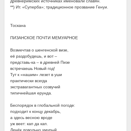
древнеримских источниках именовали славян.
**) Ит. «Суперба»; традиционное прозвание Генуи.
Тоскана
ПИЗАНСКОЕ ПОЧТИ МЕМУАРНОЕ
Возмечтав о шенгенской визе,
её раздобудешь, и вот –
представь-ка – в древней Пизе
встречаешь Новый год!
Тут к «нашим» лезет в уши
практически всегда
экстравагантных созвучий
типичнейшая ерунда.
Беспорядок в глобальной погоде:
подходит к концу декабрь,
а здесь весною вроде
уж веет: кап да кап.
Денёк довольно хмурый.