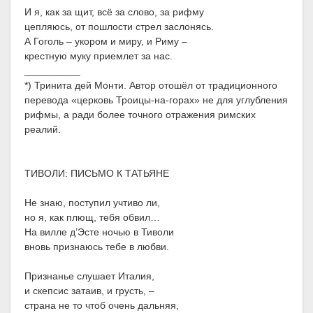
И я, как за щит, всё за слово, за рифму
цепляюсь, от пошлости стрел заслонясь.
А Гоголь – укором и миру, и Риму –
крестную муку приемлет за нас.
__________
*) Тринита дей Монти. Автор отошёл от традиционного
перевода «церковь Троицы-на-горах» не для углубления
рифмы, а ради более точного отражения римских
реалий.
ТИВОЛИ: ПИСЬМО К ТАТЬЯНЕ
Не знаю, поступил учтиво ли,
но я, как плющ, тебя обвил…
На вилле д’Эсте ночью в Тиволи
вновь признаюсь тебе в любви.
Признанье слушает Италия,
и скепсис затаив, и грусть, –
страна не то чтоб очень дальняя,