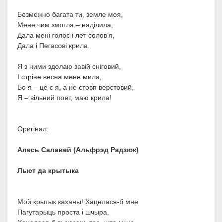
Безмежно багата ти, земле моя,
Мене чим змогла – наділила,
Дала мені голос і лет солов’я,
Дала і Пегасові крила.
Я з ними здолаю завій сніговий,
І стріне весна мене мила,
Бо я – це є я, а не стовп верстовий,
Я – вільний поет, маю крила!
Оригінал:
Алесь Салавей (Альфрэд Радзюк)
Лыст да крытыка
Мой крытык каханы! Хацелася-б мне
Пагутарыць проста і шчыра,