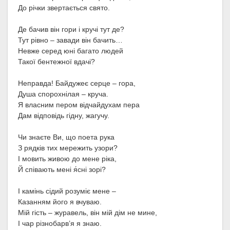
До річки звертається свято.
Де бачив він гори і кручі тут де?
Тут рівно – завади він бачить…
Невже серед юні багато людей
Такої бентежної вдачі?
Неправда! Байдужеє серце – гора,
Душа спорохнілая – круча.
Я власним пером відчайдухам пера
Дам відповідь гідну, жагучу.
Чи знаєте Ви, що поета рука
З рядків тих мережить узори?
І мовить живою до мене ріка,
Й співають мені я́сні зорі?
І камінь сідий розуміє мене –
Казанням його я вчуваю.
Мій гість – журавель, він мій дім не мине,
І чар різнобарв’я я знаю.