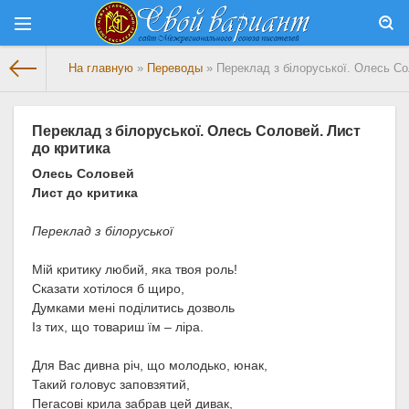
На главную
»
Переводы
» Переклад з білоруської. Олесь Со
Переклад з білоруської. Олесь Соловей. Лист
до критика
Олесь Соловей
Лист до критика
Переклад з білоруської
Мій критику любий, яка твоя роль!
Сказати хотілося б щиро,
Думками мені поділитись дозволь
Із тих, що товариш їм – ліра.
Для Вас дивна річ, що молодько, юнак,
Такий головус заповзятий,
Пегасові крила забрав цей дивак,