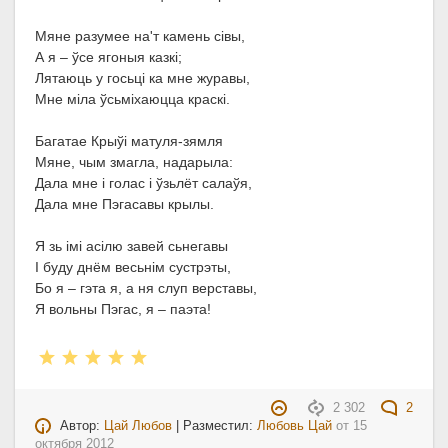
Мяне разумее на'т камень сівы,
А я – ўсе ягоныя казкі;
Лятаюць у госьці ка мне журавы,
Мне міла ўсьміхаюцца краскі.
Багатае Крыўі матуля-зямля
Мяне, чым змагла, надарыла:
Дала мне і голас і ўзьлёт салаўя,
Дала мне Пэгасавы крылы.
Я зь імі асілю завей сьнегавы
І буду днём весьнім сустрэты,
Бо я – гэта я, а ня слуп верставы,
Я вольны Пэгас, я – паэта!
2 302
2
Автор:
Цай Любов
| Разместил:
Любовь Цай
от
15
октября 2012