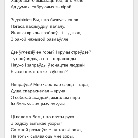
Хацелася-б выказаць тое, што мкне
Ад думак, сябруючых зь лірай.
Зьдзівіліся Вы, што бязвусы юнак
Пэгаса пакрыўдзіў, палаяў,
Ягоныя крыльлі забраў... і – дзівак,
З ракой няжывой размаўляе!
Дзе ўгледзіў ен горы? І кручы стрэўдзе?
Тут роўнядзь, а ен – перашкоды...
Няўжо і запраўды ў юнацтве людзей
Бывае шмат гэткіх заўседы?
Няпраўда! Мне чэрствае сэрца – гара,
Душа спарахнелая – круча,
Я собскай асадкай, жыгалам пяра
Ім боль учыняцьму пякучы.
Ці ведама Вам, што паэты рука
З радкоў вытыкае узоры?
Са мной размаўляе ня толькі рака,
Ня толькі сьпяваюць мне зоры.