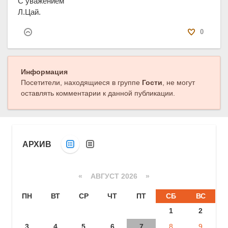
С уважением
Л.Цай.
0
Информация
Посетители, находящиеся в группе
Гости
, не могут
оставлять комментарии к данной публикации.
АРХИВ
«
АВГУСТ 2026 »
ПН
ВТ
СР
ЧТ
ПТ
СБ
ВС
1
2
3
4
5
6
7
8
9