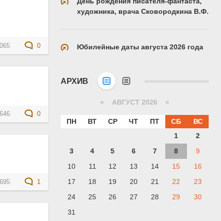
День рождения писателя-фантаста,
художника, врача Сковородкина В.Ф.
065
0
Юбилейные даты августа 2026 года
АРХИВ
«
АВГУСТ 2026 »
646
0
ПН
ВТ
СР
ЧТ
ПТ
СБ
ВС
1
2
3
4
5
6
7
8
9
10
11
12
13
14
15
16
17
18
19
20
21
22
23
695
1
24
25
26
27
28
29
30
31