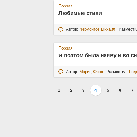
Поэзия
Любимые стихи
Автор:
Лермонтов Михаил
| Размести
Поэзия
Я поэтом была наяву и во с
Автор:
Мориц Юнна
| Разместил:
Ред
1
2
3
4
5
6
7