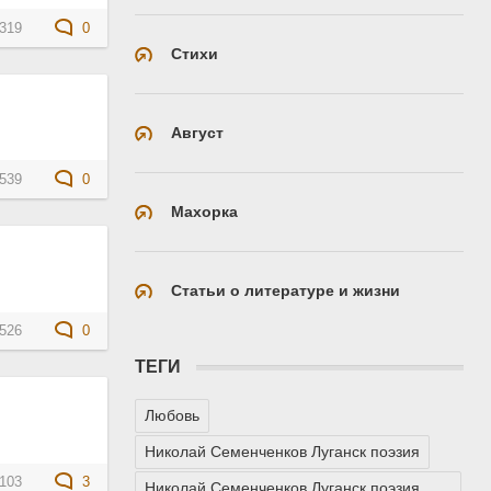
319
0
Стихи
Август
539
0
Махорка
Статьи о литературе и жизни
526
0
ТЕГИ
Любовь
Николай Семенченков Луганск поэзия
103
3
Николай Семенченков Луганск поэзия