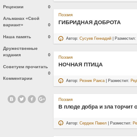
Рецензии
0
Поэзия
Альманах «Свой
ГИБРИДНАЯ ДОБРОТА
вариант»
0
Наша память
0
Автор:
Сусуев Геннадий
| Разместил
Дружественные
издания
0
Поэзия
НОЧНАЯ ПТИЦА
Советуем прочитать
0
Комментарии
Автор:
Резник Раиса
| Разместил:
Ре
Поэзия
В плоде добра и зла торчит 
Автор:
Сердюк Павел
| Разместил:
Р