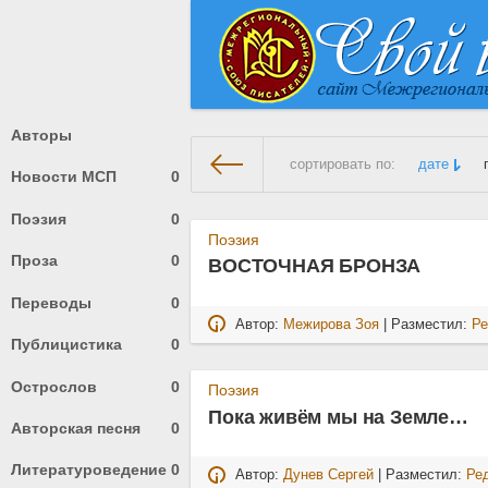
Авторы
сортировать по:
дате
Новости МСП
0
Поэзия
0
На главную
»
Поэзия
» Стран
Поэзия
Проза
0
ВОСТОЧНАЯ БРОНЗА
Переводы
0
Автор:
Межирова Зоя
| Разместил:
Ре
Публицистика
0
Острослов
0
Поэзия
Пока живём мы на Земле…
Авторская песня
0
Литературоведение
0
Автор:
Дунев Сергей
| Разместил:
Ре