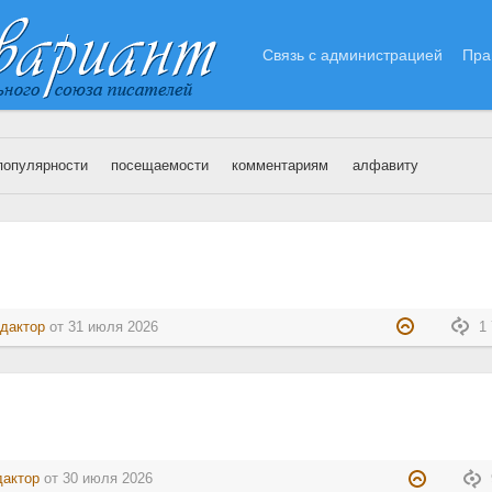
Связь с администрацией
Пра
популярности
посещаемости
комментариям
алфавиту
ица 4
дактор
от
31 июля 2026
1 
дактор
от
30 июля 2026