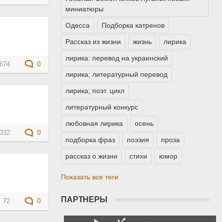
миниатюры
Одесса
Подборка катренов
Рассказ из жизни
жизнь
лирика
лирика: перевод на украинский
674
0
лирика; литературный перевод
лирика; поэт. цикл
литературный конкурс
любовная лирика
осень
332
0
подборка фраз
поэзия
проза
рассказ о жизни
стихи
юмор
Показать все теги
ПАРТНЕРЫ
72
0