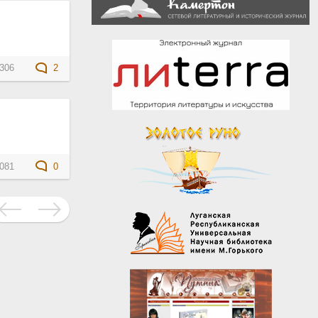
306
2
081
0