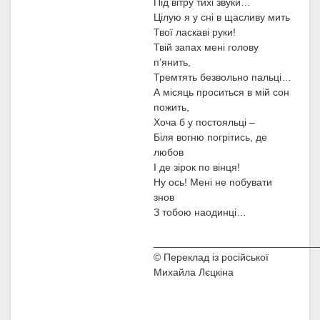
Під вітру тихі звуки…
Цілую я у сні в щасливу мить
Твої ласкаві руки!
Твій запах мені голову
п’янить,
Тремтять безвольно пальці…
А місяць проситься в мій сон
пожить,
Хоча б у постояльці –
Біля вогню погрітись, де
любов
І де зірок по вінця!
Ну ось! Мені не побувати
знов
З тобою наодинці…
_____________________________
© Переклад із російської
Михайла Лєцкіна