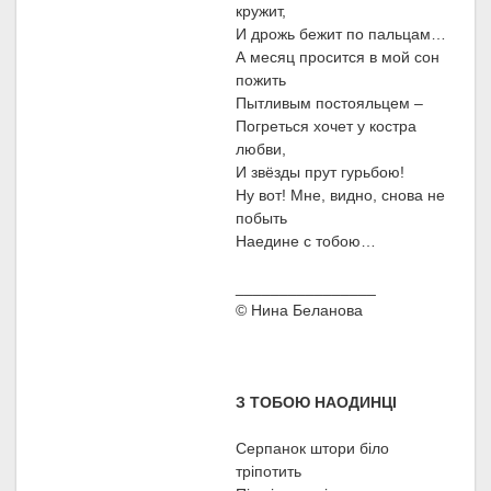
кружит,
И дрожь бежит по пальцам…
А месяц просится в мой сон
пожить
Пытливым постояльцем –
Погреться хочет у костра
любви,
И звёзды прут гурьбою!
Ну вот! Мне, видно, снова не
побыть
Наедине с тобою…
________________
© Нина Беланова
З ТОБОЮ НАОДИНЦІ
Серпанок штори біло
тріпотить