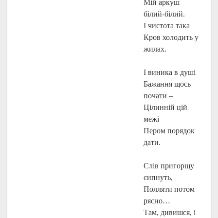
Мій аркуш
білий-білий.
І чистота така
Кров холодить у
жилах.
І виника в душі
Бажання щось
почати –
Цілинній цій
межі
Пером порядок
дати.
Слів пригорщу
сипнуть,
Полляти потом
рясно…
Там, дивишся, і