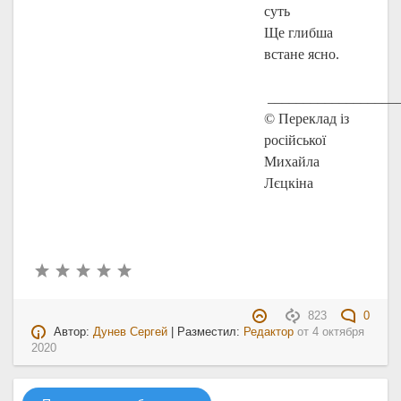
суть
Ще глибша
встане ясно.
__________________
© Переклад із
російської
Михайла
Лєцкіна
823
0
Автор:
Дунев Сергей
| Разместил:
Редактор
от
4 октября
2020