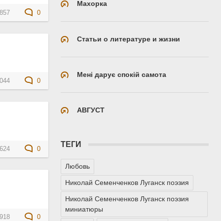
Махорка
857
0
Статьи о литературе и жизни
Мені дарує спокій самота
044
0
АВГУСТ
ТЕГИ
624
0
Любовь
Николай Семенченков Луганск поэзия
Николай Семенченков Луганск поэзия
миниатюры
918
0