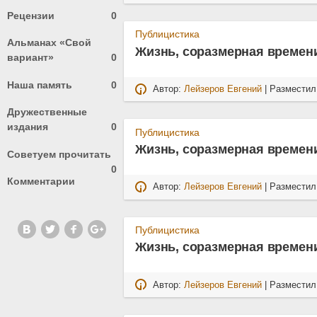
Рецензии
0
Публицистика
Альманах «Свой
Жизнь, соразмерная времени
вариант»
0
Наша память
0
Автор:
Лейзеров Евгений
| Размести
Дружественные
издания
0
Публицистика
Жизнь, соразмерная времени
Советуем прочитать
0
Комментарии
Автор:
Лейзеров Евгений
| Размести
Публицистика
Жизнь, соразмерная времени
Автор:
Лейзеров Евгений
| Размести