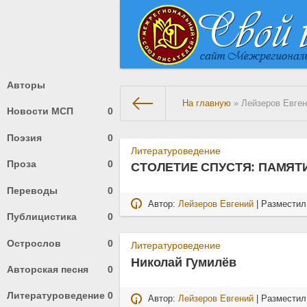
Авторы
На главную
» Лейзеров Евге
Новости МСП
0
Поэзия
0
Литературоведение
Проза
0
СТОЛЕТИЕ СПУСТЯ: ПАМЯТ
Переводы
0
Автор:
Лейзеров Евгений
| Размести
Публицистика
0
Острослов
0
Литературоведение
Николай Гумилёв
Авторская песня
0
Литературоведение
0
Автор:
Лейзеров Евгений
| Размести