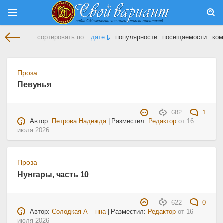
сортировать по:
дате
популярности
посещаемости
ком
На главную
»
Проза
» Страница 5
Проза
Певунья
682
1
Автор:
Петрова Надежда
| Разместил:
Редактор
от
16
июля 2026
Проза
Нунгары, часть 10
622
0
Автор:
Солодкая А – нна
| Разместил:
Редактор
от
16
июля 2026